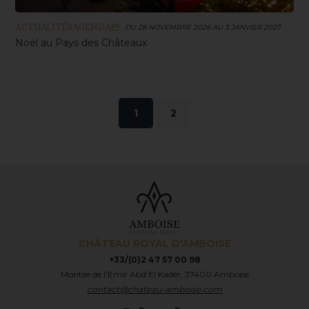
ACTUALITÉS
AGENDA
DU 28 NOVEMBRE 2026 AU 3 JANVIER 2027
Noël au Pays des Châteaux
Pagination
1
2
des
publications
CHÂTEAU ROYAL D'AMBOISE
+33/(0)2 47 57 00 98
Montée de l'Emir Abd El Kader, 37400 Amboise
contact@chateau-amboise.com