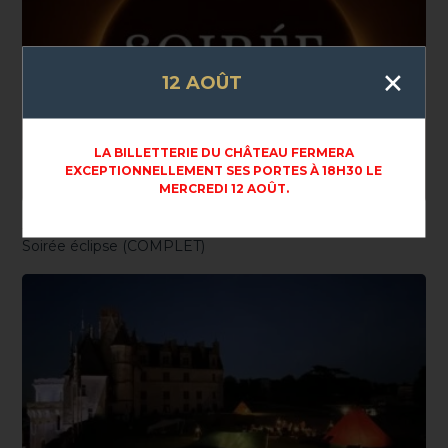
×
12 AOÛT
LA BILLETTERIE DU CHÂTEAU FERMERA
EXCEPTIONNELLEMENT SES PORTES À 18H30 LE
MERCREDI 12 AOÛT.
ACTUALITÉS
AGENDA
12 AOÛT 2026
Soirée éclipse (COMPLET)