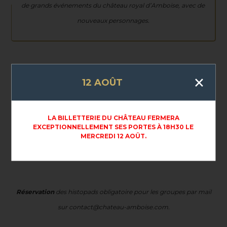
de grands événements du château royal d’Amboise, avec de
nouveaux personnages.
×
Histopad : support numérique
de visite sur tablette inclus
12 AOÛT
dans le droit d’entrée du château
Parcours « classique »
d’1h30 et
« Express »
de 45 minutes
LA BILLETTERIE DU CHÂTEAU FERMERA
disponible.
EXCEPTIONNELLEMENT SES PORTES À 18H30 LE
MERCREDI 12 AOÛT.
Proposés en 12 langues
(F, UK-US, D, E, I, R, PL, BR, CHN, J,
K)
Réservation
des histopads obligatoire pour les groupes par mail
sur contact@chateau-amboise.com.