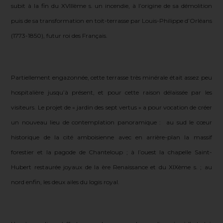
subit à la fin du XVIIIème s. un incendie, à l’origine de sa démolition
puis de sa transformation en toit-terrasse par Louis-Philippe d’Orléans
(1773-1850), futur roi des Français.
Partiellement engazonnée, cette terrasse très minérale était assez peu
hospitalière jusqu’à présent, et pour cette raison délaissée par les
visiteurs. Le projet de « jardin des sept vertus » a pour vocation de créer
un nouveau lieu de contemplation panoramique : au sud le cœur
historique de la cité amboisienne avec en arrière-plan la massif
forestier et la pagode de Chanteloup ; à l’ouest la chapelle Saint-
Euphorbe Ascottt Rainbow
Hubert restaurée joyaux de la ère Renaissance et du XIXème s. ; au
nord enfin, les deux ailes du logis royal.
Sauge bleue