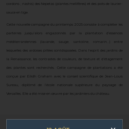
cordons ; nashis) des Nepetas (plantes mellifères) et des pots de laurier-
sauce en tige.
Cette nouvelle campagne du printemps 2025 consiste à compléter les
Cinéraire maritime Silver Dust
parterres jusqu’alors engazonnés par la plantation d’essences
Géranium
méditerranéennes (lavande, sauge, santoline, romarin…) entre
lesquelles des ardoises pillées sontdisposées. Dans l’esprit des jardins de
la Renaissance, les contrastes de couleurs, de texture et d’étagement
des plantes sont recherchés. Cette campagne de plantations a été
conçue par Eilidh Graham avec le conseil scientifique de Jean-Louis
Sureau, diplômé de l’école nationale supérieure du paysage de
Versailles. Elle a été mise en œuvre par les jardiniers du château.
357 Ko
Plan de plantations du Jardin de Naples
PNG