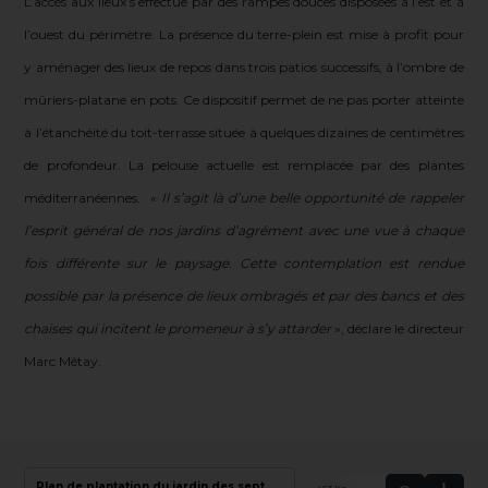
L’accès aux lieux s’effectue par des rampes douces disposées à l’est et à
l’ouest du périmètre. La présence du terre-plein est mise à profit pour
y aménager des lieux de repos dans trois patios successifs, à l’ombre de
mûriers-platane en pots. Ce dispositif permet de ne pas porter atteinte
à l’étanchéité du toit-terrasse située à quelques dizaines de centimètres
de profondeur. La pelouse actuelle est remplacée par des plantes
méditerranéennes. «
Il s’agit là d’une belle opportunité de rappeler
l’esprit général de nos jardins d’agrément avec une vue à chaque
fois différente sur le paysage. Cette contemplation est rendue
possible par la présence de lieux ombragés et par des bancs et des
chaises qui incitent le promeneur à s’y attarder
», déclare le directeur
Marc Métay.
Giroflée Legacy blanc
Plan de plantation du jardin des sept