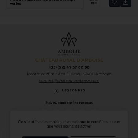
463 Ko
vertus
PNG
Pétunia sky
CHÂTEAU ROYAL D'AMBOISE
+33/(0)2 47 57 00 98
Montée de l'Emir Abd El Kader, 37400 Amboise
contact@chateau-amboise.com
Espace Pro
Suivez nous sur les réseaux
TripAdvisor
LinkedIn
Instagram
Facebook
Twitter
Ce site utilise des cookies et vous donne le contrôle sur ceux
que vous souhaitez activer
Mentions légales/confidentialité